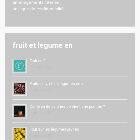
aménagements intérieur
politique de confidentialité
fruit et legume en
Fruit en F
24 février 2025
Fruits en v, et les légumes en v
6 janvier 2025
Combien de calories contient une pomme ?
2 janvier 2025
Tout sur les légumes jaunes
2 janvier 2025