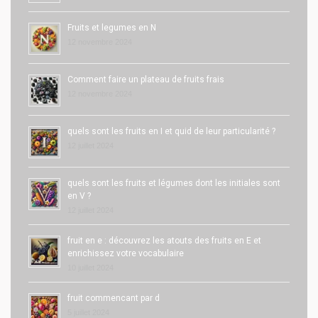
Fruits et legumes en N
12 novembre 2024
Comment faire un plateau de fruits frais
12 novembre 2024
quels sont les fruits en I et quid de leur particularité ?
12 juillet 2024
quels sont les fruits et légumes dont les initiales sont
en V ?
12 juillet 2024
fruit en e : découvrez les atouts des fruits en E et
enrichissez votre vocabulaire
10 juillet 2024
fruit commencant par d
5 juillet 2024