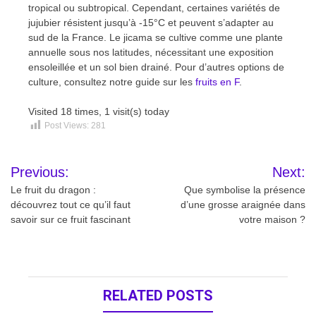
tropical ou subtropical. Cependant, certaines variétés de
jujubier résistent jusqu’à -15°C et peuvent s’adapter au
sud de la France. Le jicama se cultive comme une plante
annuelle sous nos latitudes, nécessitant une exposition
ensoleillée et un sol bien drainé. Pour d’autres options de
culture, consultez notre guide sur les
fruits en F
.
Visited 18 times, 1 visit(s) today
Post Views:
281
Navigation
Previous:
Next:
de
Le fruit du dragon :
Que symbolise la présence
découvrez tout ce qu’il faut
d’une grosse araignée dans
l’article
savoir sur ce fruit fascinant
votre maison ?
RELATED POSTS