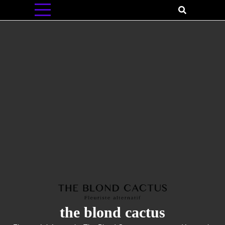
Skip
to
content
the blond cactus