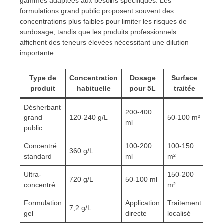
gammes adaptées aux besoins spécifiques. Les
formulations grand public proposent souvent des
concentrations plus faibles pour limiter les risques de
surdosage, tandis que les produits professionnels
affichent des teneurs élevées nécessitant une dilution
importante.
Type de
Concentration
Dosage
Surface
produit
habituelle
pour 5L
traitée
Désherbant
200-400
grand
120-240 g/L
50-100 m²
ml
public
Concentré
100-200
100-150
360 g/L
standard
ml
m²
Ultra-
150-200
720 g/L
50-100 ml
concentré
m²
Formulation
Application
Traitement
7,2 g/L
gel
directe
localisé