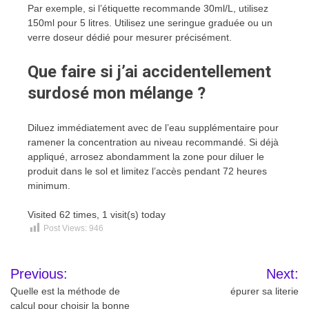
Par exemple, si l’étiquette recommande 30ml/L, utilisez
150ml pour 5 litres. Utilisez une seringue graduée ou un
verre doseur dédié pour mesurer précisément.
Que faire si j’ai accidentellement
surdosé mon mélange ?
Diluez immédiatement avec de l’eau supplémentaire pour
ramener la concentration au niveau recommandé. Si déjà
appliqué, arrosez abondamment la zone pour diluer le
produit dans le sol et limitez l’accès pendant 72 heures
minimum.
Visited 62 times, 1 visit(s) today
Post Views:
946
Navigation
Previous:
Next:
de
Quelle est la méthode de
épurer sa literie
calcul pour choisir la bonne