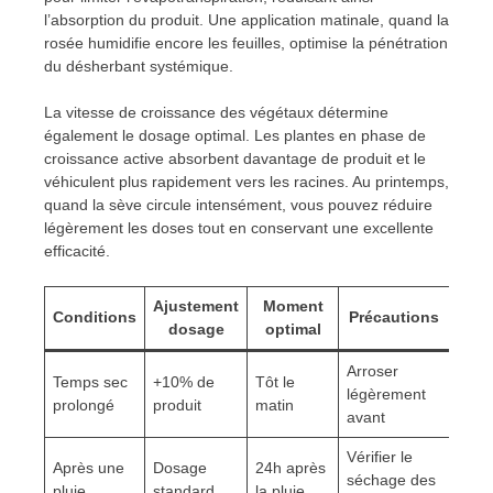
l’absorption du produit. Une application matinale, quand la
rosée humidifie encore les feuilles, optimise la pénétration
du désherbant systémique.
La vitesse de croissance des végétaux détermine
également le dosage optimal. Les plantes en phase de
croissance active absorbent davantage de produit et le
véhiculent plus rapidement vers les racines. Au printemps,
quand la sève circule intensément, vous pouvez réduire
légèrement les doses tout en conservant une excellente
efficacité.
Ajustement
Moment
Conditions
Précautions
dosage
optimal
Arroser
Temps sec
+10% de
Tôt le
légèrement
prolongé
produit
matin
avant
Vérifier le
Après une
Dosage
24h après
séchage des
pluie
standard
la pluie