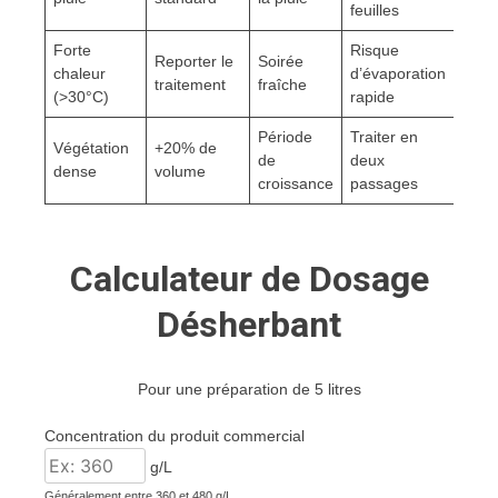
feuilles
Forte
Risque
Reporter le
Soirée
chaleur
d’évaporation
traitement
fraîche
(>30°C)
rapide
Période
Traiter en
Végétation
+20% de
de
deux
dense
volume
croissance
passages
Calculateur de Dosage
Désherbant
Pour une préparation de 5 litres
Concentration du produit commercial
g/L
Généralement entre 360 et 480 g/L