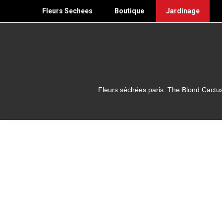
Skip
Fleurs Sechees
Boutique
Jardinage
to
content
Fleurs séchées paris. The Blond Cactus