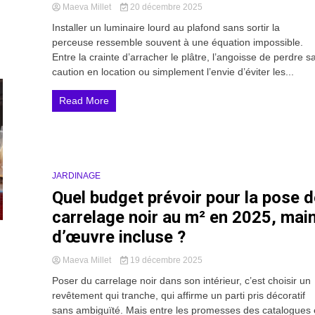
Maeva Millet
20 décembre 2025
Installer un luminaire lourd au plafond sans sortir la
perceuse ressemble souvent à une équation impossible.
Entre la crainte d’arracher le plâtre, l’angoisse de perdre s
caution en location ou simplement l’envie d’éviter les...
Read More
JARDINAGE
20 Minutes
Quel budget prévoir pour la pose d
carrelage noir au m² en 2025, mai
d’œuvre incluse ?
Maeva Millet
19 décembre 2025
Poser du carrelage noir dans son intérieur, c’est choisir un
revêtement qui tranche, qui affirme un parti pris décoratif
sans ambiguïté. Mais entre les promesses des catalogues 