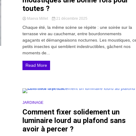
moustiques une bonne fois pour
toutes ?
Maeva Millet
21 décembre 2025
Chaque été, la même scène se répète : une soirée sur la
terrasse vire au cauchemar, entre bourdonnements
agaçants et démangeaisons nocturnes. Les moustiques, c
petits insectes qui semblent indestructibles, gâchent nos
moments de...
Read More
12 Minutes
JARDINAGE
Comment fixer solidement un
luminaire lourd au plafond sans
avoir à percer ?