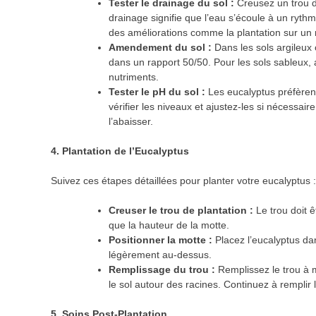
Tester le drainage du sol :
Creusez un trou d
drainage signifie que l’eau s’écoule à un ryth
des améliorations comme la plantation sur un mo
Amendement du sol :
Dans les sols argileux 
dans un rapport 50/50. Pour les sols sableux, 
nutriments.
Tester le pH du sol :
Les eucalyptus préfèrent 
vérifier les niveaux et ajustez-les si nécessa
l’abaisser.
4. Plantation de l’Eucalyptus
Suivez ces étapes détaillées pour planter votre eucalyptus :
Creuser le trou de plantation :
Le trou doit ê
que la hauteur de la motte.
Positionner la motte :
Placez l’eucalyptus dan
légèrement au-dessus.
Remplissage du trou :
Remplissez le trou à 
le sol autour des racines. Continuez à remplir 
5. Soins Post-Plantation