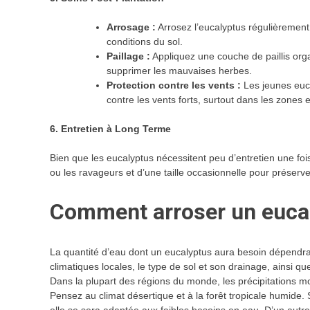
Arrosage :
Arrosez l’eucalyptus régulièrement 
conditions du sol.
Paillage :
Appliquez une couche de paillis orga
supprimer les mauvaises herbes.
Protection contre les vents :
Les jeunes euca
contre les vents forts, surtout dans les zones
6. Entretien à Long Terme
Bien que les eucalyptus nécessitent peu d’entretien une fois 
ou les ravageurs et d’une taille occasionnelle pour préserver
Comment arroser un euca
La quantité d’eau dont un eucalyptus aura besoin dépendra de
climatiques locales, le type de sol et son drainage, ainsi que
Dans la plupart des régions du monde, les précipitations 
Pensez au climat désertique et à la forêt tropicale humide.
elle se sera adaptée aux faibles besoins en eau. D’un autre