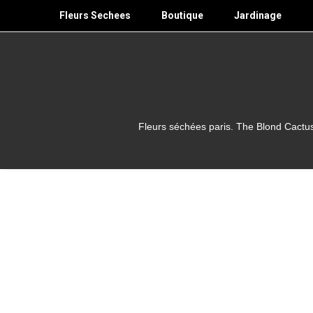
Skip
Fleurs Sechees
Boutique
Jardinage
to
content
Fleurs séchées paris. The Blond Cactus