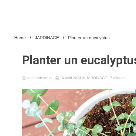
Home
JARDINAGE
Planter un eucalyptus
Planter un eucalyptu
theblondcactus
16 avril 2024
in
JARDINAGE
- 7 Minutes