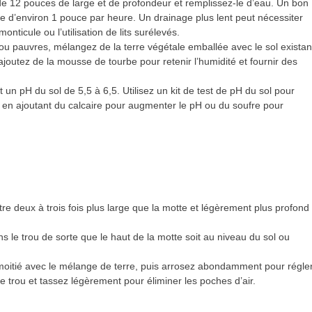
e 12 pouces de large et de profondeur et remplissez-le d’eau. Un bon
me d’environ 1 pouce par heure. Un drainage plus lent peut nécessiter
nticule ou l’utilisation de lits surélevés.
ou pauvres, mélangez de la terre végétale emballée avec le sol existan
ajoutez de la mousse de tourbe pour retenir l’humidité et fournir des
un pH du sol de 5,5 à 6,5. Utilisez un kit de test de pH du sol pour
ire en ajoutant du calcaire pour augmenter le pH ou du soufre pour
tre deux à trois fois plus large que la motte et légèrement plus profond
s le trou de sorte que le haut de la motte soit au niveau du sol ou
moitié avec le mélange de terre, puis arrosez abondamment pour régle
le trou et tassez légèrement pour éliminer les poches d’air.