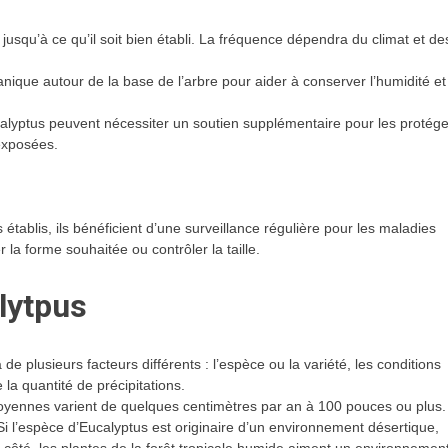
jusqu’à ce qu’il soit bien établi. La fréquence dépendra du climat et de
nique autour de la base de l’arbre pour aider à conserver l’humidité et
lyptus peuvent nécessiter un soutien supplémentaire pour les protége
 exposées.
établis, ils bénéficient d’une surveillance régulière pour les maladies
 la forme souhaitée ou contrôler la taille.
lytpus
 plusieurs facteurs différents : l’espèce ou la variété, les conditions
 la quantité de précipitations.
moyennes varient de quelques centimètres par an à 100 pouces ou plus.
 Si l’espèce d’Eucalyptus est originaire d’un environnement désertique,
 côté, les plantes de la forêt tropicale humide aiment un environnemen