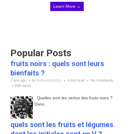
Learn More →
Popular Posts
fruits noirs : quels sont leurs
bienfaits ?
2 ans ago
by
theblondcactus
4 min read
No comments
938 views
Quelles sont les vertus des fruits noirs ?
Dans
…
quels sont les fruits et légumes