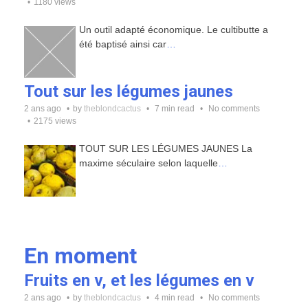
1180 views
Un outil adapté économique. Le cultibutte a
été baptisé ainsi car
…
Tout sur les légumes jaunes
2 ans ago
by
theblondcactus
7 min read
No comments
2175 views
TOUT SUR LES LÉGUMES JAUNES La
maxime séculaire selon laquelle
…
En moment
Fruits en v, et les légumes en v
2 ans ago
by
theblondcactus
4 min read
No comments