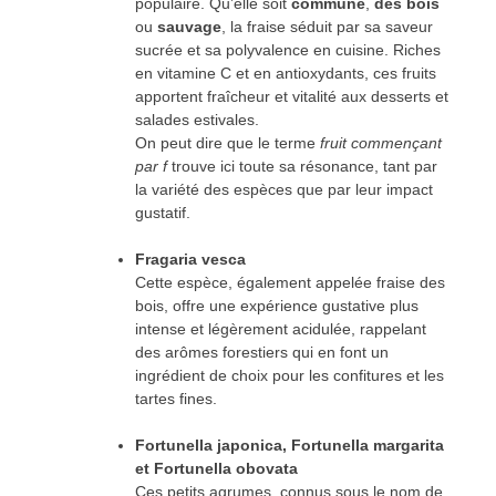
populaire. Qu’elle soit
commune
,
des bois
ou
sauvage
, la fraise séduit par sa saveur
sucrée et sa polyvalence en cuisine. Riches
en vitamine C et en antioxydants, ces fruits
apportent fraîcheur et vitalité aux desserts et
salades estivales.
On peut dire que le terme
fruit commençant
par f
trouve ici toute sa résonance, tant par
la variété des espèces que par leur impact
gustatif.
Fragaria vesca
Cette espèce, également appelée fraise des
bois, offre une expérience gustative plus
intense et légèrement acidulée, rappelant
des arômes forestiers qui en font un
ingrédient de choix pour les confitures et les
tartes fines.
Fortunella japonica, Fortunella margarita
et Fortunella obovata
Ces petits agrumes, connus sous le nom de