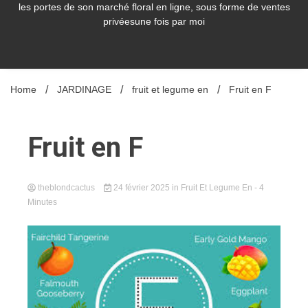
les portes de son marché floral en ligne, sous forme de ventes
privéesune fois par moi
Home
JARDINAGE
fruit et legume en
Fruit en F
Fruit en F
theblondcactus
24 février 2025
in
Fruit Et Legume En
- 4
Minutes