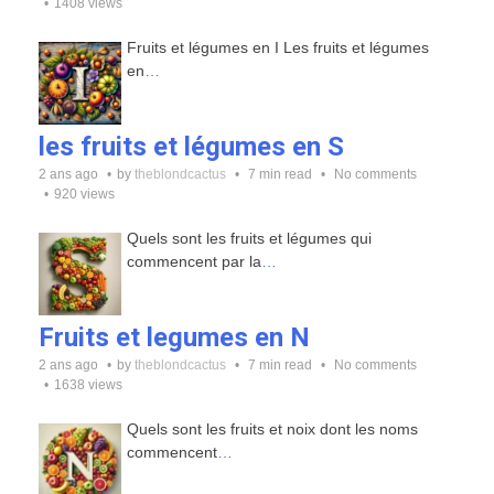
1408 views
Fruits et légumes en I Les fruits et légumes
en
…
les fruits et légumes en S
2 ans ago
by
theblondcactus
7 min read
No comments
920 views
Quels sont les fruits et légumes qui
commencent par la
…
Fruits et legumes en N
2 ans ago
by
theblondcactus
7 min read
No comments
1638 views
Quels sont les fruits et noix dont les noms
commencent
…