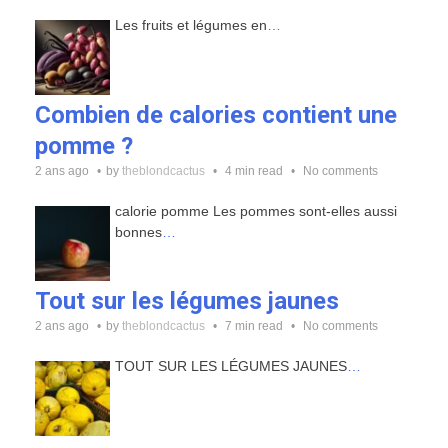
Les fruits et légumes en
…
Combien de calories contient une
pomme ?
2 ans ago
by
theblondcactus
4 min read
No comments
calorie pomme Les pommes sont-elles aussi
bonnes
…
Tout sur les légumes jaunes
2 ans ago
by
theblondcactus
7 min read
No comments
TOUT SUR LES LÉGUMES JAUNES
…