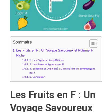
Sommaire
Les Fruits en F : Un Voyage Savoureux et Nutriment-
Riche
1. Les Figuier et leurs Délices
2. Les Baies et Agrumes en F
3. Exotisme et Originalité : D’autres fruit qui commençant
par f
5. Conclusion
Les Fruits en F : Un
Voyage Savoureux