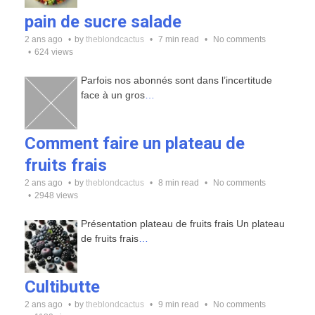
pain de sucre salade
2 ans ago
by
theblondcactus
7 min read
No comments
624 views
Parfois nos abonnés sont dans l’incertitude
face à un gros
…
Comment faire un plateau de
fruits frais
2 ans ago
by
theblondcactus
8 min read
No comments
2948 views
Présentation plateau de fruits frais Un plateau
de fruits frais
…
Cultibutte
2 ans ago
by
theblondcactus
9 min read
No comments