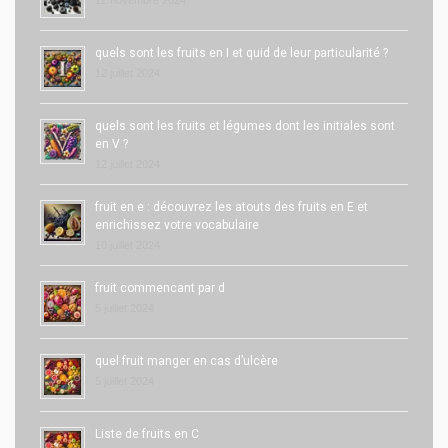
12 novembre 2024
quels sont les fruits en I et quid de leur particularité ?
12 juillet 2024
quels sont les fruits et légumes dont les initiales sont
en V ?
12 juillet 2024
fruit en e : découvrez les atouts des fruits en E et
enrichissez votre vocabulaire
10 juillet 2024
fruit commencant par d
5 juillet 2024
quel fruit manger en cas d’ulcère
5 juillet 2024
Liste de fruits en C