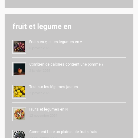
fruit et legume en
Fruits en v, et les légumes en v
6 janvier 2025
Combien de calories contient une pomme ?
2 janvier 2025
Tout sur les légumes jaunes
2 janvier 2025
Fruits et legumes en N
12 novembre 2024
Comment faire un plateau de fruits frais