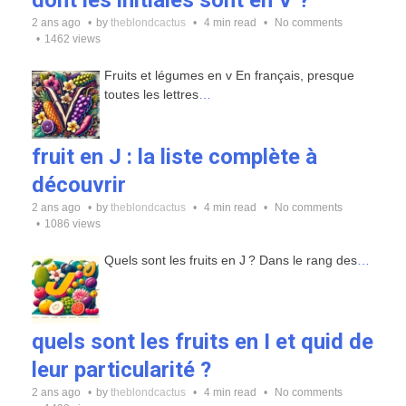
dont les initiales sont en V ?
2 ans ago
by
theblondcactus
4 min read
No comments
1462 views
Fruits et légumes en v En français, presque
toutes les lettres
…
fruit en J : la liste complète à
découvrir
2 ans ago
by
theblondcactus
4 min read
No comments
1086 views
Quels sont les fruits en J ? Dans le rang des
…
quels sont les fruits en I et quid de
leur particularité ?
2 ans ago
by
theblondcactus
4 min read
No comments