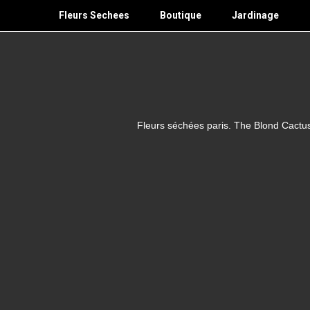
Skip
Fleurs Sechees
Boutique
Jardinage
to
content
Fleurs séchées paris. The Blond Cactus