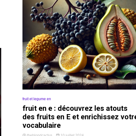
fruit et legume en
fruit en e : découvrez les atouts
des fruits en E et enrichissez votr
vocabulaire
theblondcactus
10 juillet 2024