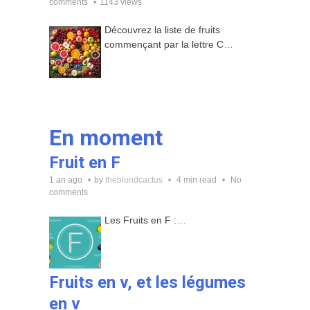
comments
1143 views
Découvrez la liste de fruits
commençant par la lettre C
…
En moment
Fruit en F
1 an ago
by
theblondcactus
4 min read
No
comments
Les Fruits en F :
…
Fruits en v, et les légumes
en v