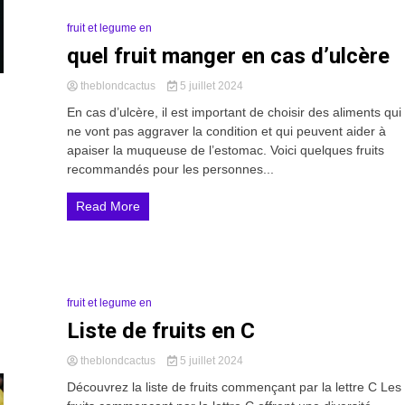
fruit et legume en
3 Minutes
quel fruit manger en cas d’ulcère
theblondcactus
5 juillet 2024
En cas d’ulcère, il est important de choisir des aliments qui
ne vont pas aggraver la condition et qui peuvent aider à
apaiser la muqueuse de l’estomac. Voici quelques fruits
recommandés pour les personnes...
Read More
fruit et legume en
5 Minutes
Liste de fruits en C
theblondcactus
5 juillet 2024
Découvrez la liste de fruits commençant par la lettre C Les