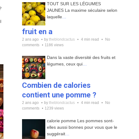
TOUT SUR LES LÉGUMES
?
JAUNES La maxime séculaire selon
laquelle
…
l
fruit en a
2 ans ago
by
theblondcactus
4 min read
No
comments
1186 views
Dans la vaste diversité des fruits et
légumes, ceux qui
…
Combien de calories
contient une pomme ?
2 ans ago
by
theblondcactus
4 min read
No
comments
1239 views
calorie pomme Les pommes sont-
elles aussi bonnes pour vous que le
suggérait
…