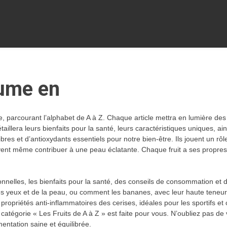
gume en
iale, parcourant l’alphabet de A à Z. Chaque article mettra en lumière des
détaillera leurs bienfaits pour la santé, leurs caractéristiques uniques, a
ibres et d’antioxydants essentiels pour notre bien-être. Ils jouent un r
uvent même contribuer à une peau éclatante. Chaque fruit a ses propres
itionnelles, les bienfaits pour la santé, des conseils de consommation
des yeux et de la peau, ou comment les bananes, avec leur haute teneur 
 les propriétés anti-inflammatoires des cerises, idéales pour les sportifs
 catégorie « Les Fruits de A à Z » est faite pour vous. N’oubliez pas d
mentation saine et équilibrée.