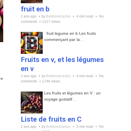
fruit en b
2 ans ago
by
theblondcactus
4 min read
No
comments
1217 views
fruit legume en b Les fruits
commençant par la
…
Fruits en v, et les légumes
en v
2 ans ago
by
theblondcactus
4 min read
No
re
comments
1748 views
Les fruits et légumes en V : un
voyage gustatif
…
Liste de fruits en C
2 ans ago
by
theblondcactus
5 min read
No