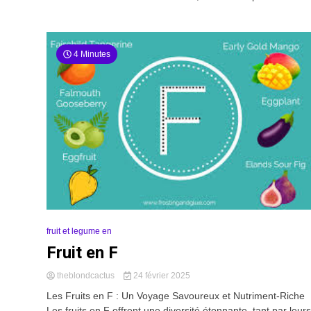
4 Minutes
fruit et legume en
Fruit en F
theblondcactus
24 février 2025
Les Fruits en F : Un Voyage Savoureux et Nutriment-Riche
Les fruits en F offrent une diversité étonnante, tant par leurs