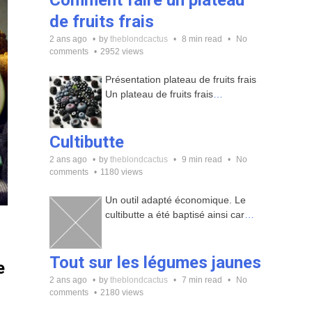
Comment faire un plateau
de fruits frais
2 ans ago
by
theblondcactus
8 min read
No
comments
2952 views
Présentation plateau de fruits frais
Un plateau de fruits frais
…
Cultibutte
2 ans ago
by
theblondcactus
9 min read
No
comments
1180 views
Un outil adapté économique. Le
cultibutte a été baptisé ainsi car
…
Tout sur les légumes jaunes
e
2 ans ago
by
theblondcactus
7 min read
No
comments
2180 views