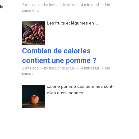
2 ans ago
by
theblondcactus
4 min read
No
la
comments
Les fruits et légumes en
…
Combien de calories
contient une pomme ?
2 ans ago
by
theblondcactus
4 min read
No
comments
calorie pomme Les pommes sont-
elles aussi bonnes
…