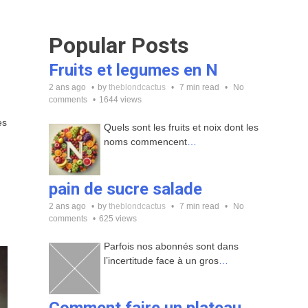
Popular Posts
Fruits et legumes en N
2 ans ago
by
theblondcactus
7 min read
No
comments
1644 views
es
Quels sont les fruits et noix dont les
noms commencent
…
pain de sucre salade
2 ans ago
by
theblondcactus
7 min read
No
comments
625 views
Parfois nos abonnés sont dans
l’incertitude face à un gros
…