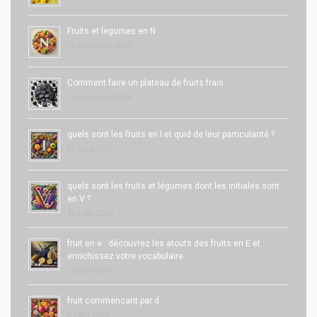
Fruits et legumes en N
12 novembre 2024
Comment faire un plateau de fruits frais
12 novembre 2024
quels sont les fruits en I et quid de leur particularité ?
12 juillet 2024
quels sont les fruits et légumes dont les initiales sont
en V ?
12 juillet 2024
fruit en e : découvrez les atouts des fruits en E et
enrichissez votre vocabulaire
10 juillet 2024
fruit commencant par d
5 juillet 2024