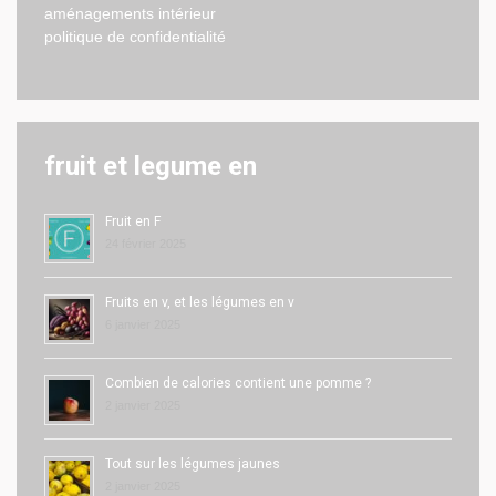
aménagements intérieur
politique de confidentialité
fruit et legume en
Fruit en F
24 février 2025
Fruits en v, et les légumes en v
6 janvier 2025
Combien de calories contient une pomme ?
2 janvier 2025
Tout sur les légumes jaunes
2 janvier 2025