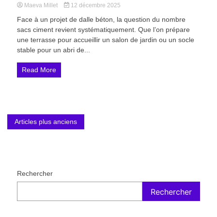
Maeva Millet
12 décembre 2025
Face à un projet de dalle béton, la question du nombre
sacs ciment revient systématiquement. Que l’on prépare
une terrasse pour accueillir un salon de jardin ou un socle
stable pour un abri de...
Read More
Navigation
Articles plus anciens
des
articles
Rechercher
Rechercher