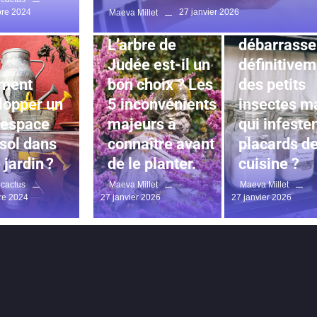
JARDINAGE
re 2024
27 janvier 2026
Maeva Millet
Comment s
JARDINAGE
L’arbre de
débarrasse
Judée est-il un
définitivem
ment
bon choix ? Les
des petits
lopper un
5 inconvénients
insectes m
t espace
majeurs à
qui infesten
 sol dans
connaître avant
placards de
 jardin ?
de le planter.
cuisine ?
dcactus
Maeva Millet
Maeva Millet
re 2024
27 janvier 2026
27 janvier 2026