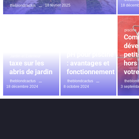
18 février 2025
18 décemb
theblondcactus
piscine
Com
piscine
Régulateurs de
déve
pH pour piscine
peti
Jardin et Extérieur
taxe sur les
: avantages et
hors
abris de jardin
fonctionnement
votre
theblondcactus
theblondcactus
theblon
18 décembre 2024
8 octobre 2024
3 septemb