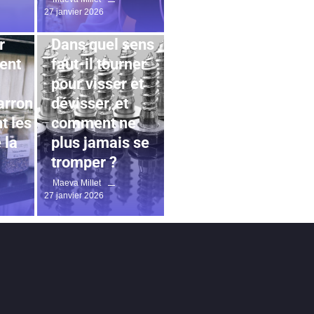
27 janvier 2026
e
JARDINAGE
r
Dans quel sens
ent
faut-il tourner
pour visser et
arron
dévisser, et
t les
comment ne
 la
plus jamais se
tromper ?
Maeva Millet
27 janvier 2026