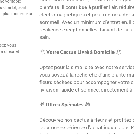
ne véritable
bienfaits. Il contribue à purifier l’air, rédui
u charlot, sont
 du plus moderne au
électromagnétiques et peut même aider à 
sommeil. Avec un minimum d’entretien, il o
résilience exceptionnelles, faisant de lui un
sain.
ssez-vous
raîcheur et
📦
Votre Cactus Livré à Domicile
📦
Optez pour la simplicité avec notre servic
vous soyez à la recherche d’une plante m
fleurs séchées pour accompagner votre c
livraison rapide et soignée, directement à 
🎁
Offres Spéciales
🎁
Découvrez nos
cactus à fleurs
et profite
pour une expérience d’achat inoubliable.