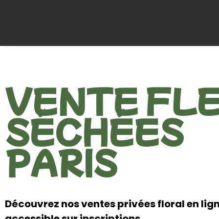
VENTE FL
SÉCHÉES
PARIS
Découvrez nos ventes privées floral en lign
accessible sur inscriptions