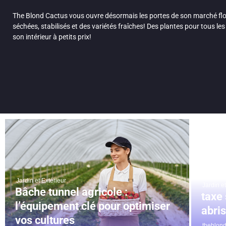
The Blond Cactus vous ouvre désormais les portes de son marché flo
séchées, stabilisés et des variétés fraîches! Des plantes pour tous les
son intérieur à petits prix!
Jardin et Extérieur
Jardin e
Bâche tunnel agricole :
taxe 
l’équipement clé pour optimiser
abris
vos cultures
theblon