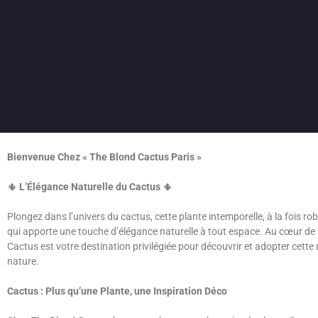
Bienvenue Chez « The Blond Cactus Paris »
🌵
L’Élégance Naturelle du Cactus
🌵
Plongez dans l’univers du cactus, cette plante intemporelle, à la fois rob
qui apporte une touche d’élégance naturelle à tout espace. Au cœur de 
Cactus est votre destination privilégiée pour découvrir et adopter cette 
nature.
Cactus : Plus qu’une Plante, une Inspiration Déco