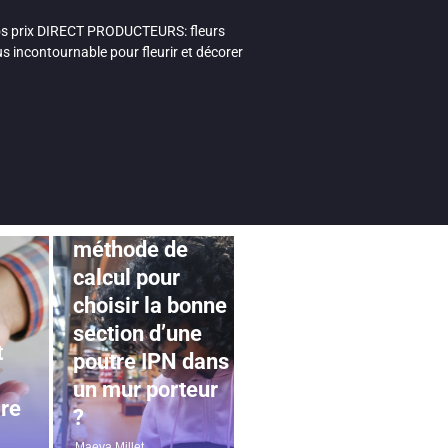
 nos prix DIRECT PRODUCTEURS: fleurs
ous incontournable pour fleurir et décorer
JARDINAGE
Quelle est la
méthode de
calcul pour
choisir la bonne
section d’une
t
poutre IPN dans
un mur porteur
ire
?
Maeva Millet