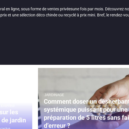
ral en ligne, sous forme de ventes privéesune fois par mois. Découvrez
 prix et une sélection déco chinée ou recyclé à prix mini. Bref, le rendez-v
JARDINAGE
Comment doser un désherban
t Extérieur
systémique puissant pour une
sur les
préparation de 5 litres sans fa
 de jardin
d’erreur ?
dcactus