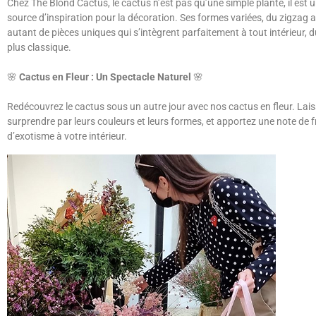
Chez The Blond Cactus, le cactus n’est pas qu’une simple plante, il est u
source d’inspiration pour la décoration. Ses formes variées, du zigzag a
autant de pièces uniques qui s’intègrent parfaitement à tout intérieur,
plus classique.
🌸
Cactus en Fleur : Un Spectacle Naturel
🌸
Redécouvrez le cactus sous un autre jour avec nos cactus en fleur. Lai
surprendre par leurs couleurs et leurs formes, et apportez une note de f
d’exotisme à votre intérieur.