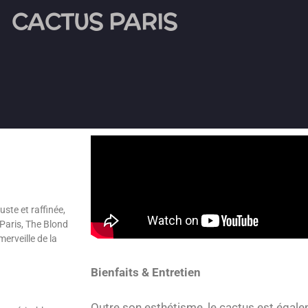
CACTUS PARIS
uste et raffinée,
Paris, The Blond
merveille de la
Bienfaits & Entretien
Outre son esthétisme, le cactus est égale