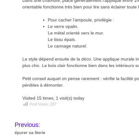
Dans une chambre, place généralement l’applique entre 1m
orientable fonctionne très bien pour lire sans éclairer toute 
Pour cacher l’ampoule, privilégie :
Le verre opalin.
Le métal orienté vers le mur.
Le tissu épais.
Le cannage naturel.
Le style dépend ensuite de la déco. Une applique murale ind
plus chic. Le bois clair fonctionne bien dans les intérieurs 
Petit conseil auquel on pense rarement : vérifie la facilit
pénibles à démonter.
Visited 15 times, 1 visit(s) today
Post Views:
287
Navigation
Previous:
de
épurer sa literie