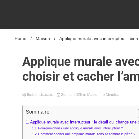
Home
Maison
Applique murale avec interrupteur : bien
Applique murale avec 
choisir et cacher l’a
theblondcactus
25 mai 2026
in
Maison
- 5 Minutes
Sommaire
Applique murale avec interrupteur : le détail qui change une 
Pourquoi choisir une applique murale avec interrupteur ?
Comment cacher une ampoule murale sans assombrir la pièce ?