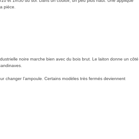
10 et 1m30 du sol. Dans un couloir, un peu plus haut. Une applique
la pièce.
ustrielle noire marche bien avec du bois brut. Le laiton donne un côté
scandinaves.
é pour changer l’ampoule. Certains modèles très fermés deviennent