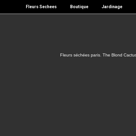
Skip
Fleurs Sechees
Boutique
Jardinage
to
content
Fleurs séchées paris. The Blond Cactus