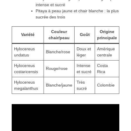
intense et sucré
Pitaya à peau jaune et chair blanche : la plus
sucrée des trois
Couleur
Origine
Variété
Goût
chair/peau
principale
Hylocereus
Doux et
Amérique
Blanche/rose
undatus
léger
centrale
Hylocereus
Intense
Costa
Rouge/rose
costaricensis
et sucré
Rica
Hylocereus
Très
Blanche/jaune
Colombie
megalanthus
sucré