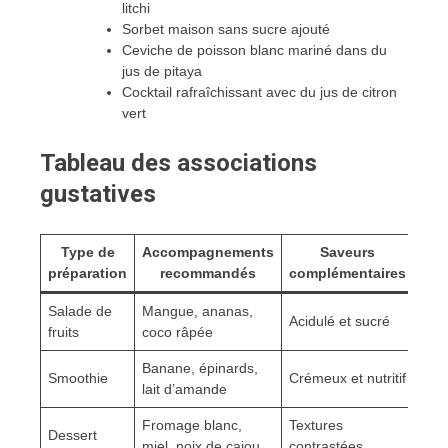
litchi
Sorbet maison sans sucre ajouté
Ceviche de poisson blanc mariné dans du
jus de pitaya
Cocktail rafraîchissant avec du jus de citron
vert
Tableau des associations
gustatives
Type de
Accompagnements
Saveurs
préparation
recommandés
complémentaires
Salade de
Mangue, ananas,
Acidulé et sucré
fruits
coco râpée
Banane, épinards,
Smoothie
Crémeux et nutritif
lait d’amande
Fromage blanc,
Textures
Dessert
miel, noix de cajou
contrastées