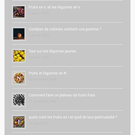
Fruits en v, et les légumes en v
6 janvier 2025
Combien de calories contient une pomme ?
2 janvier 2025
Tout sur les légumes jaunes
2 janvier 2025
Fruits et legumes en N
12 novembre 2024
Comment faire un plateau de fruits frais
12 novembre 2024
quels sont les fruits en I et quid de leur particularité ?
12 juillet 2024