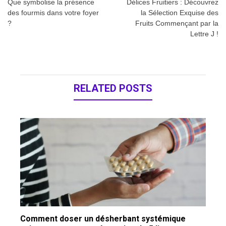
de
Que symbolise la présence
Délices Fruitiers : Découvrez
des fourmis dans votre foyer
la Sélection Exquise des
l’article
?
Fruits Commençant par la
Lettre J !
RELATED POSTS
Comment doser un désherbant systémique