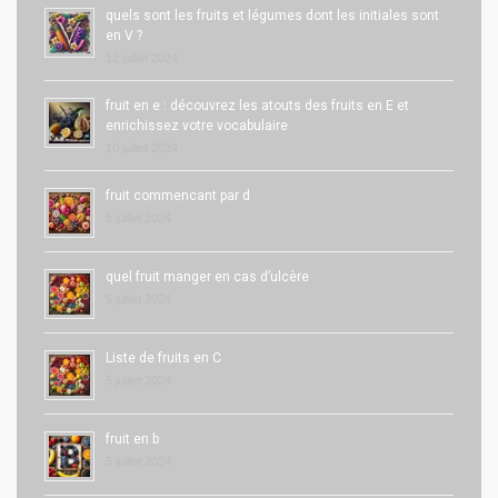
quels sont les fruits et légumes dont les initiales sont
en V ?
12 juillet 2024
fruit en e : découvrez les atouts des fruits en E et
enrichissez votre vocabulaire
10 juillet 2024
fruit commencant par d
5 juillet 2024
quel fruit manger en cas d’ulcère
5 juillet 2024
Liste de fruits en C
5 juillet 2024
fruit en b
5 juillet 2024