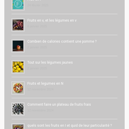
24 février 2025
Fruits en v, et les légumes en v
6 janvier 2025
Combien de calories contient une pomme ?
2 janvier 2025
Tout sur les légumes jaunes
2 janvier 2025
Fruits et legumes en N
12 novembre 2024
Comment faire un plateau de fruits frais
12 novembre 2024
quels sont les fruits en I et quid de leur particularité ?