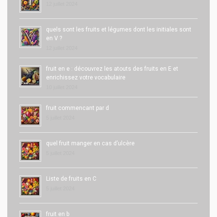
12 juillet 2024
quels sont les fruits et légumes dont les initiales sont
en V ?
12 juillet 2024
fruit en e : découvrez les atouts des fruits en E et
enrichissez votre vocabulaire
10 juillet 2024
fruit commencant par d
5 juillet 2024
quel fruit manger en cas d’ulcère
5 juillet 2024
Liste de fruits en C
5 juillet 2024
fruit en b