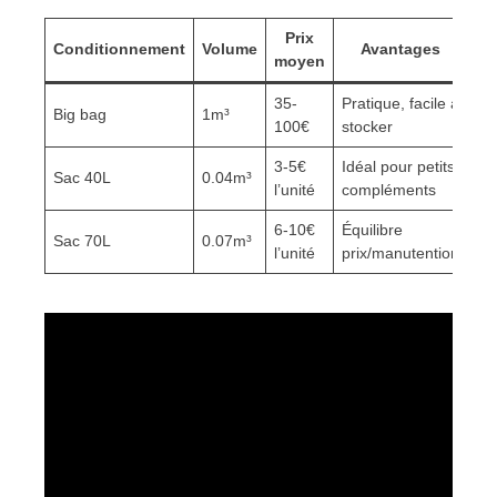
Prix
Conditionnement
Volume
Avantages
moyen
35-
Pratique, facile à
Big bag
1m³
100€
stocker
3-5€
Idéal pour petits
Sac 40L
0.04m³
l’unité
compléments
6-10€
Équilibre
Sac 70L
0.07m³
l’unité
prix/manutention