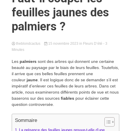
feuilles jaunes des
palmiers ?
theblondcactus
15 novembre 2023
in
Fleurs D’été
- 3
Minutes
Les
palmiers
sont des arbres qui donnent une certaine
beauté au paysage par le biais de leurs feuilles. Toutefois,
il arrive que ces belles feuilles prennent une
couleur
jaune
. Il est logique donc de se demander s’il est
impératif d’enlever ces feuilles de leurs arbres. Dans cet
article, nous examinerons différents points de vue et nous
baserons sur des sources
fiables
pour éclairer cette
question controversée.
Sommaire
La présence des feuilles jeunes prouve-t-elle d’une