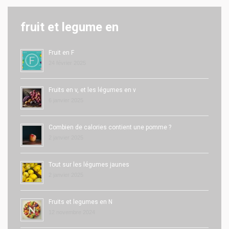
fruit et legume en
Fruit en F
24 février 2025
Fruits en v, et les légumes en v
6 janvier 2025
Combien de calories contient une pomme ?
2 janvier 2025
Tout sur les légumes jaunes
2 janvier 2025
Fruits et legumes en N
12 novembre 2024