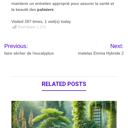
maintenir un entretien approprié pour assurer la santé et
la beauté des
palmiers
.
Visited 287 times, 1 visit(s) today
Post Views:
1 273
Navigation
Previous:
Next:
de
faire sécher de l’eucalyptus
matelas Emma Hybride 2
l’article
RELATED POSTS