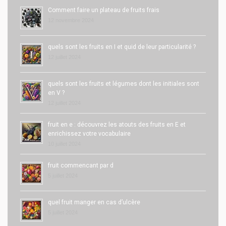
Comment faire un plateau de fruits frais
12 novembre 2024
quels sont les fruits en I et quid de leur particularité ?
12 juillet 2024
quels sont les fruits et légumes dont les initiales sont
en V ?
12 juillet 2024
fruit en e : découvrez les atouts des fruits en E et
enrichissez votre vocabulaire
10 juillet 2024
fruit commencant par d
5 juillet 2024
quel fruit manger en cas d’ulcère
5 juillet 2024