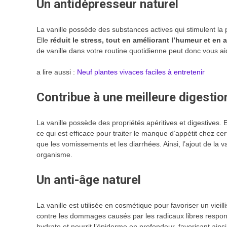
Un antidépresseur naturel
La vanille possède des substances actives qui stimulent l
Elle
réduit le stress, tout en améliorant l’humeur et en
de vanille dans votre routine quotidienne peut donc vous ai
a lire aussi :
Neuf plantes vivaces faciles à entretenir
Contribue à une meilleure digestio
La vanille possède des propriétés apéritives et digestives. E
ce qui est efficace pour traiter le manque d’appétit chez cer
que les vomissements et les diarrhées. Ainsi, l’ajout de la 
organisme.
Un anti-âge naturel
La vanille est utilisée en cosmétique pour favoriser un vieill
contre les dommages causés par les radicaux libres respons
hydrate et nourrit l’épiderme en profondeur, favorisant ains