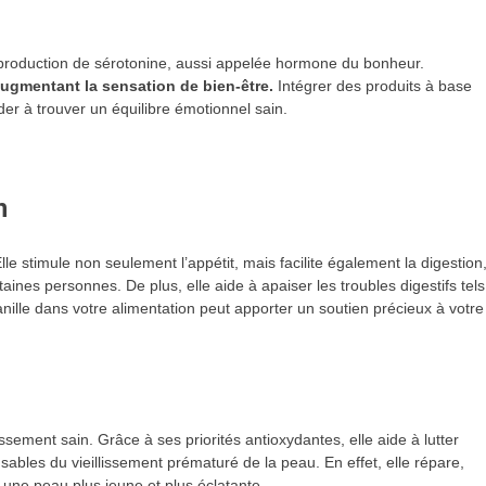
a production de sérotonine, aussi appelée hormone du bonheur.
 augmentant la sensation de bien-être.
Intégrer des produits à base
der à trouver un équilibre émotionnel sain.
n
lle stimule non seulement l’appétit, mais facilite également la digestion
taines personnes. De plus, elle aide à apaiser les troubles digestifs tels
vanille dans votre alimentation peut apporter un soutien précieux à votre
issement sain. Grâce à ses priorités antioxydantes, elle aide à lutter
ables du vieillissement prématuré de la peau. En effet, elle répare,
i une peau plus jeune et plus éclatante.