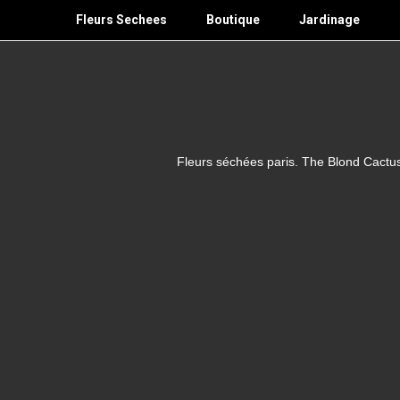
Skip
Fleurs Sechees
Boutique
Jardinage
to
content
Fleurs séchées paris. The Blond Cactus