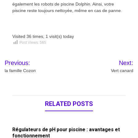
également les robots de piscine Dolphin. Ainsi, votre
piscine reste toujours nettoyée, même en cas de panne.
Visited 36 times, 1 visit(s) today
Post Views:
565
Navigation
Previous:
Next:
de
la famille Cozon
Vert canard
l’article
RELATED POSTS
Régulateurs de pH pour piscine : avantages et
fonctionnement