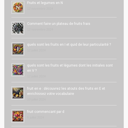
Fruits et legumes en N
12 novembre 2024
Comment faire un plateau de fruits frais
12 novembre 2024
quels sont les fruits en I et quid de leur particularité ?
12 juillet 2024
quels sont les fruits et légumes dont les initiales sont
en V ?
12 juillet 2024
fruit en e : découvrez les atouts des fruits en E et
enrichissez votre vocabulaire
10 juillet 2024
fruit commencant par d
5 juillet 2024