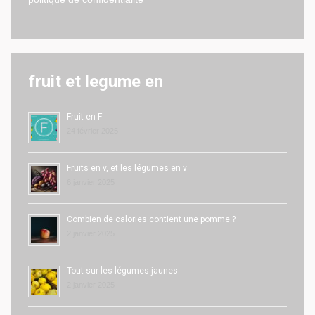
fruit et legume en
Fruit en F
24 février 2025
Fruits en v, et les légumes en v
6 janvier 2025
Combien de calories contient une pomme ?
2 janvier 2025
Tout sur les légumes jaunes
2 janvier 2025