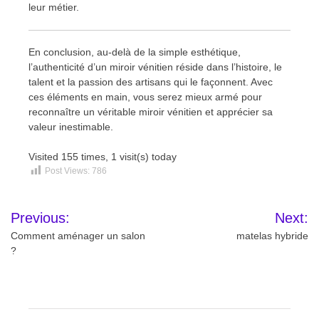
leur métier.
En conclusion, au-delà de la simple esthétique,
l’authenticité d’un miroir vénitien réside dans l’histoire, le
talent et la passion des artisans qui le façonnent. Avec
ces éléments en main, vous serez mieux armé pour
reconnaître un véritable miroir vénitien et apprécier sa
valeur inestimable.
Visited 155 times, 1 visit(s) today
Post Views:
786
Navigation
Previous:
Next:
de
Comment aménager un salon
matelas hybride
?
l’article