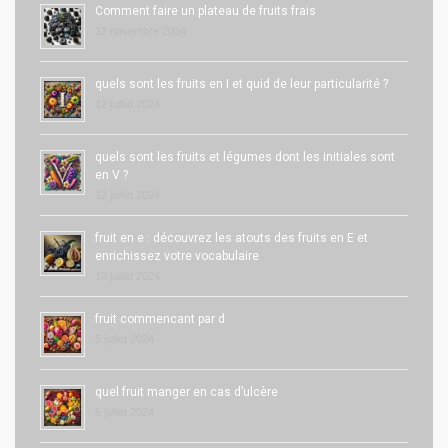
Comment faire un plateau de fruits frais
12 novembre 2024
quels sont les fruits en I et quid de leur particularité ?
12 juillet 2024
quels sont les fruits et légumes dont les initiales sont
en V ?
12 juillet 2024
fruit en e : découvrez les atouts des fruits en E et
enrichissez votre vocabulaire
10 juillet 2024
fruit commencant par d
5 juillet 2024
quel fruit manger en cas d’ulcère
5 juillet 2024