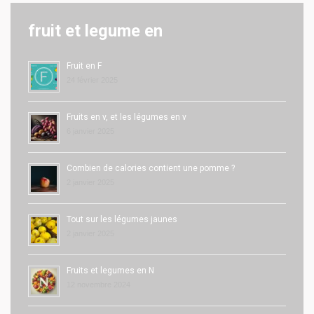
fruit et legume en
Fruit en F
24 février 2025
Fruits en v, et les légumes en v
6 janvier 2025
Combien de calories contient une pomme ?
2 janvier 2025
Tout sur les légumes jaunes
2 janvier 2025
Fruits et legumes en N
12 novembre 2024