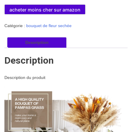
prix
prix
initial
actuel
acheter moins cher sur amazon
était :
est :
19€.
17€.
Catégorie :
bouquet de fleur sechée
Description
Description
Description du produit