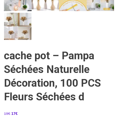
cache pot – Pampa
Séchées Naturelle
Décoration, 100 PCS
Fleurs Séchées d
Le
Le
19
€
17
€