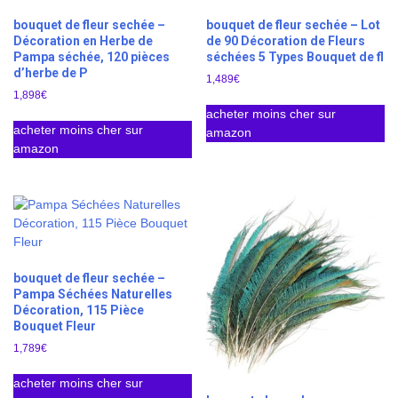
bouquet de fleur sechée –
bouquet de fleur sechée – Lot
Décoration en Herbe de
de 90 Décoration de Fleurs
Pampa séchée, 120 pièces
séchées 5 Types Bouquet de fl
d’herbe de P
1,489
€
1,898
€
acheter moins cher sur
acheter moins cher sur
amazon
amazon
bouquet de fleur sechée –
Pampa Séchées Naturelles
Décoration, 115 Pièce
Bouquet Fleur
1,789
€
acheter moins cher sur