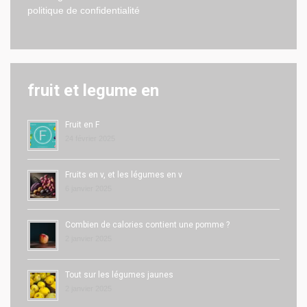
politique de confidentialité
fruit et legume en
Fruit en F
24 février 2025
Fruits en v, et les légumes en v
6 janvier 2025
Combien de calories contient une pomme ?
2 janvier 2025
Tout sur les légumes jaunes
2 janvier 2025