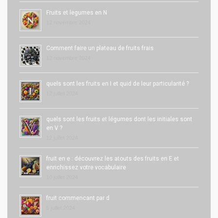
Fruits et legumes en N
12 novembre 2024
Comment faire un plateau de fruits frais
12 novembre 2024
quels sont les fruits en I et quid de leur particularité ?
12 juillet 2024
quels sont les fruits et légumes dont les initiales sont
en V ?
12 juillet 2024
fruit en e : découvrez les atouts des fruits en E et
enrichissez votre vocabulaire
10 juillet 2024
fruit commencant par d
5 juillet 2024