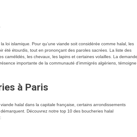
?
a loi islamique. Pour qu’une viande soit considérée comme halal, les
r été étourdis, tout en prononçant des paroles sacrées. La liste des
es camélidés, les chevaux, les lapins et certaines volailles. La demand
présence importante de la communauté d’immigrés algériens, témoigne
ries à Paris
a viande halal dans la capitale française, certains arrondissements
se démarquent. Découvrez notre top 10 des boucheries halal
: