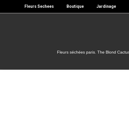
Skip
Fleurs Sechees
Boutique
Jardinage
to
content
Fleurs séchées paris. The Blond Cactus