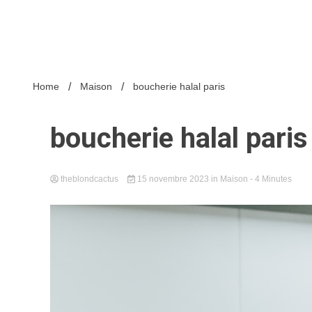
Home
Maison
boucherie halal paris
boucherie halal paris
theblondcactus
15 novembre 2023
in
Maison
- 4 Minutes