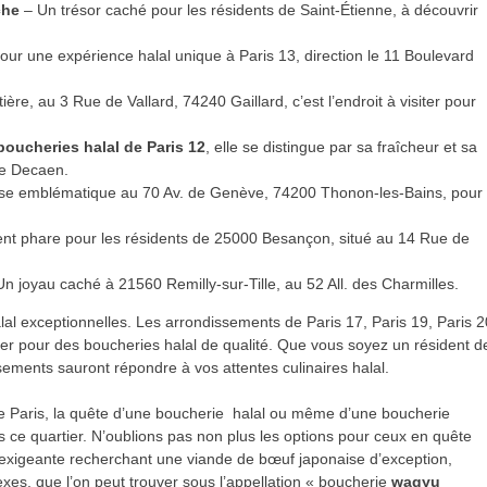
che
– Un trésor caché pour les résidents de Saint-Étienne, à découvrir
our une expérience halal unique à Paris 13, direction le 11 Boulevard
ière, au 3 Rue de Vallard, 74240 Gaillard, c’est l’endroit à visiter pour
boucheries halal de Paris 12
, elle se distingue par sa fraîcheur et sa
de Decaen.
e emblématique au 70 Av. de Genève, 74200 Thonon-les-Bains, pour
nt phare pour les résidents de 25000 Besançon, situé au 14 Rue de
n joyau caché à 21560 Remilly-sur-Tille, au 52 All. des Charmilles.
lal exceptionnelles. Les arrondissements de Paris 17, Paris 19, Paris 2
er pour des boucheries halal de qualité. Que vous soyez un résident d
ssements sauront répondre à vos attentes culinaires halal.
e Paris, la quête d’une boucherie halal ou même d’une boucherie
s ce quartier. N’oublions pas non plus les options pour ceux en quête
s exigeante recherchant une viande de bœuf japonaise d’exception,
s, que l’on peut trouver sous l’appellation « boucherie
wagyu