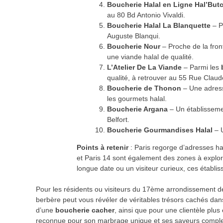
Boucherie Halal en Ligne Hal’But
au 80 Bd Antonio Vivaldi.
Boucherie Halal La Blanquette
– P
Auguste Blanqui.
Boucherie Nour
– Proche de la front
une viande halal de qualité.
L’Atelier De La Viande
– Parmi les
qualité, à retrouver au 55 Rue Clau
Boucherie de Thonon
– Une adress
les gourmets halal.
Boucherie Argana
– Un établisseme
Belfort.
Boucherie Gourmandises Halal
– U
Points à retenir
: Paris regorge d’adresses ha
et Paris 14 sont également des zones à explor
longue date ou un visiteur curieux, ces établi
Pour les résidents ou visiteurs du 17ème arrondissement d
berbère peut vous révéler de véritables trésors cachés dan
d’une
boucherie cacher
, ainsi que pour une clientèle plu
reconnue pour son marbrage unique et ses saveurs complexe