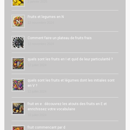
2 janvier 2025
Fruits et legumes en N
12 novembre 2024
Comment faire un plateau de fruits frais
12 novembre 2024
quels sont les fruits en I et quid de leur particularité ?
12 juillet 2024
quels sont les fruits et légumes dont les initiales sont
en V ?
12 juillet 2024
fruit en e : découvrez les atouts des fruits en E et
enrichissez votre vocabulaire
10 juillet 2024
fruit commencant par d