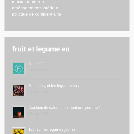
maison moderne
aménagements intérieur
politique de confidentialité
fruit et legume en
Fruit en F
24 février 2025
Fruits en v, et les légumes en v
6 janvier 2025
Combien de calories contient une pomme ?
2 janvier 2025
Tout sur les légumes jaunes