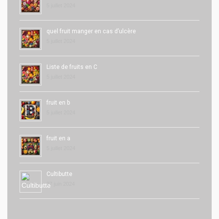
5 juillet 2024
quel fruit manger en cas d’ulcère
5 juillet 2024
Liste de fruits en C
5 juillet 2024
fruit en b
5 juillet 2024
fruit en a
5 juillet 2024
Cultibutte
27 juin 2024