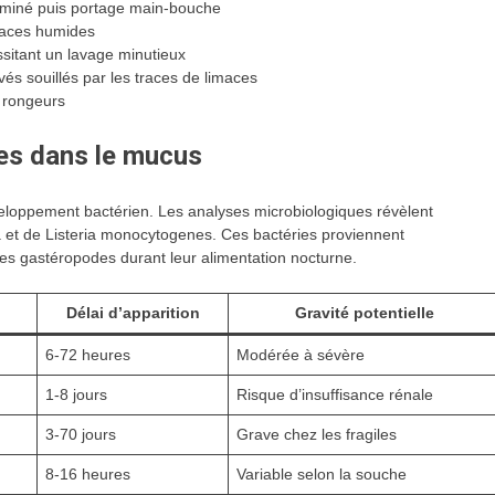
aminé puis portage main-bouche
rfaces humides
sitant un lavage minutieux
és souillés par les traces de limaces
s rongeurs
es dans le mucus
eloppement bactérien. Les analyses microbiologiques révèlent
a et de Listeria monocytogenes. Ces bactéries proviennent
es gastéropodes durant leur alimentation nocturne.
Délai d’apparition
Gravité potentielle
6-72 heures
Modérée à sévère
1-8 jours
Risque d’insuffisance rénale
3-70 jours
Grave chez les fragiles
8-16 heures
Variable selon la souche