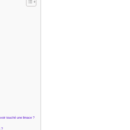
avoir touché une limace ?
t ?