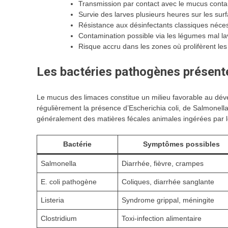
Transmission par contact avec le mucus cont
Survie des larves plusieurs heures sur les su
Résistance aux désinfectants classiques néces
Contamination possible via les légumes mal lav
Risque accru dans les zones où prolifèrent le
Les bactéries pathogènes présent
Le mucus des limaces constitue un milieu favorable au dév
régulièrement la présence d’Escherichia coli, de Salmonell
généralement des matières fécales animales ingérées par l
Bactérie
Symptômes possibles
Salmonella
Diarrhée, fièvre, crampes
E. coli pathogène
Coliques, diarrhée sanglante
Listeria
Syndrome grippal, méningite
Clostridium
Toxi-infection alimentaire