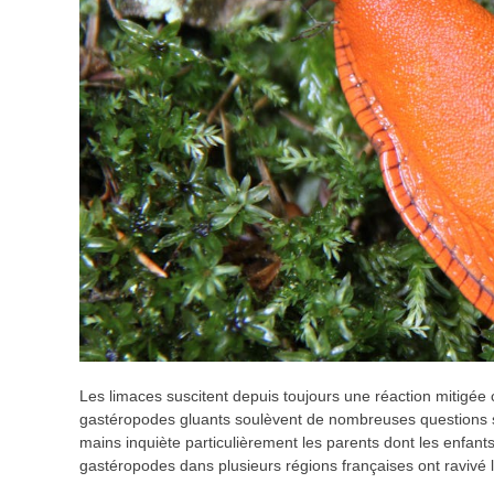
Les limaces suscitent depuis toujours une réaction mitigée c
gastéropodes gluants soulèvent de nombreuses questions san
mains inquiète particulièrement les parents dont les enfants 
gastéropodes dans plusieurs régions françaises ont ravivé 