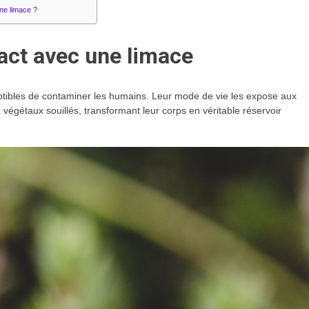
une limace ?
act avec une limace
tibles de contaminer les humains. Leur mode de vie les expose aux
végétaux souillés, transformant leur corps en véritable réservoir