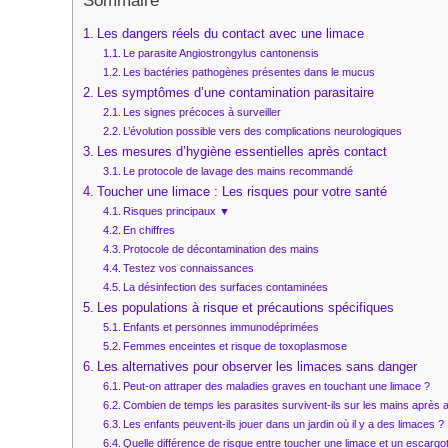
Sommaire
Les dangers réels du contact avec une limace
Le parasite Angiostrongylus cantonensis
Les bactéries pathogènes présentes dans le mucus
Les symptômes d’une contamination parasitaire
Les signes précoces à surveiller
L’évolution possible vers des complications neurologiques
Les mesures d’hygiène essentielles après contact
Le protocole de lavage des mains recommandé
Toucher une limace : Les risques pour votre santé
Risques principaux ▼
En chiffres
Protocole de décontamination des mains
Testez vos connaissances
La désinfection des surfaces contaminées
Les populations à risque et précautions spécifiques
Enfants et personnes immunodéprimées
Femmes enceintes et risque de toxoplasmose
Les alternatives pour observer les limaces sans danger
Peut-on attraper des maladies graves en touchant une limace ?
Combien de temps les parasites survivent-ils sur les mains après 
Les enfants peuvent-ils jouer dans un jardin où il y a des limaces ?
Quelle différence de risque entre toucher une limace et un escargo