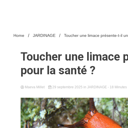
Home
JARDINAGE
Toucher une limace présente-t-il un
Toucher une limace p
pour la santé ?
Maeva Millet
29 septembre 2025
in
JARDINAGE
- 18 Minutes