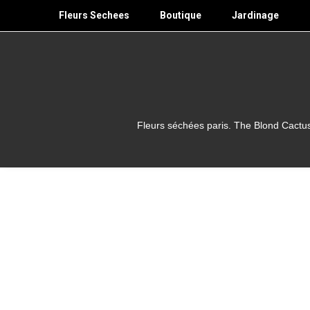
Skip
Fleurs Sechees
Boutique
Jardinage
to
content
Fleurs séchées paris. The Blond Cactus