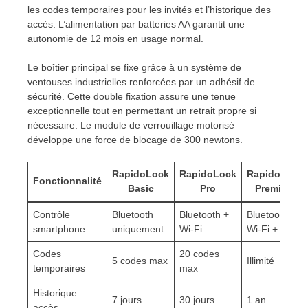
les codes temporaires pour les invités et l’historique des
accès. L’alimentation par batteries AA garantit une
autonomie de 12 mois en usage normal.
Le boîtier principal se fixe grâce à un système de
ventouses industrielles renforcées par un adhésif de
sécurité. Cette double fixation assure une tenue
exceptionnelle tout en permettant un retrait propre si
nécessaire. Le module de verrouillage motorisé
développe une force de blocage de 300 newtons.
RapidoLock
RapidoLock
RapidoLock
Fonctionnalité
Basic
Pro
Premium
Contrôle
Bluetooth
Bluetooth +
Bluetooth +
smartphone
uniquement
Wi-Fi
Wi-Fi + 4G
Codes
20 codes
5 codes max
Illimité
temporaires
max
Historique
7 jours
30 jours
1 an
accès