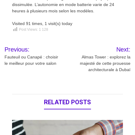
dissimulée. L’autonomie en mode batterie varie de 24
heures à plusieurs mois selon les modèles.
Visited 91 times, 1 visit(s) today
Post Views:
1 128
Navigation
Previous:
Next:
de
Fauteuil ou Canapé : choisir
Almas Tower : explorez la
le meilleur pour votre salon
majesté de cette prouesse
l’article
architecturale à Dubaï
RELATED POSTS