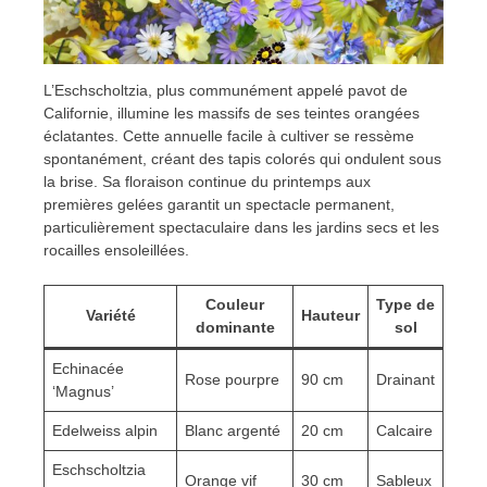
L’Eschscholtzia, plus communément appelé pavot de
Californie, illumine les massifs de ses teintes orangées
éclatantes. Cette annuelle facile à cultiver se ressème
spontanément, créant des tapis colorés qui ondulent sous
la brise. Sa floraison continue du printemps aux
premières gelées garantit un spectacle permanent,
particulièrement spectaculaire dans les jardins secs et les
rocailles ensoleillées.
Couleur
Type de
Variété
Hauteur
dominante
sol
Echinacée
Rose pourpre
90 cm
Drainant
‘Magnus’
Edelweiss alpin
Blanc argenté
20 cm
Calcaire
Eschscholtzia
Orange vif
30 cm
Sableux