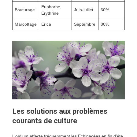
Euphorbe,
Bouturage
Juin-juillet
60%
Erythrine
Marcottage
Erica
Septembre
80%
Les solutions aux problèmes
courants de culture
L’oïdium affecte fréquemment les Echinacées en fin d’été,