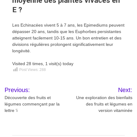
moyenne des plantes vivaces en
E ?
Les Echinacées vivent 5 à 7 ans, les Epimediums peuvent
dépasser 20 ans, tandis que les Euphorbes persistantes
atteignent facilement 10-15 ans. Un bon entretien et des
divisions régulières prolongent significativement leur
longévité.
Visited 28 times, 1 visit(s) today
Post Views:
288
Navigation
Previous:
Next:
de
Découverte des fruits et
Une exploration des bienfaits
légumes commençant par la
des fruits et légumes en
l’article
lettre ‘i
version vitaminée