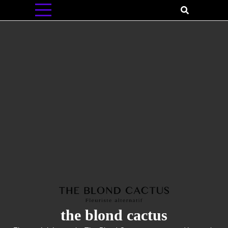
Skip
to
content
the blond cactus