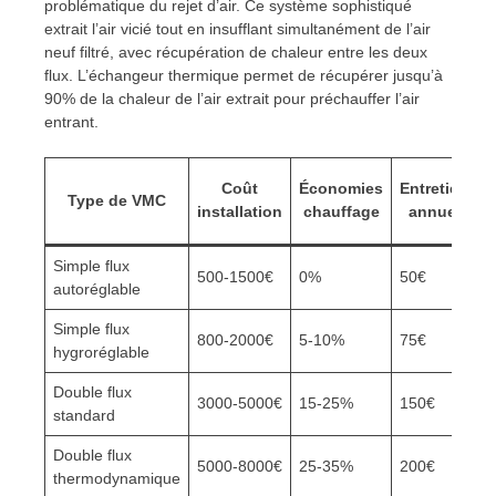
problématique du rejet d’air. Ce système sophistiqué
extrait l’air vicié tout en insufflant simultanément de l’air
neuf filtré, avec récupération de chaleur entre les deux
flux. L’échangeur thermique permet de récupérer jusqu’à
90% de la chaleur de l’air extrait pour préchauffer l’air
entrant.
D
Coût
Économies
Entretien
Type de VMC
installation
chauffage
annuel
Simple flux
1
500-1500€
0%
50€
autoréglable
a
Simple flux
1
800-2000€
5-10%
75€
hygroréglable
a
Double flux
2
3000-5000€
15-25%
150€
standard
a
Double flux
2
5000-8000€
25-35%
200€
thermodynamique
a