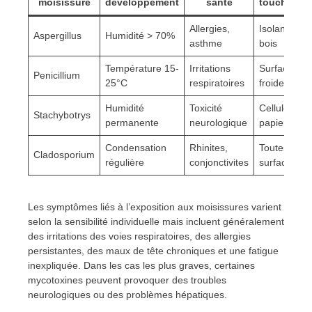
moisissure
développement
santé
touchées
Allergies,
Isolants,
Aspergillus
Humidité > 70%
asthme
bois
Température 15-
Irritations
Surfaces
Penicillium
25°C
respiratoires
froides
Humidité
Toxicité
Cellulose,
Stachybotrys
permanente
neurologique
papier
Condensation
Rhinites,
Toutes
Cladosporium
régulière
conjonctivites
surfaces
Les symptômes liés à l’exposition aux moisissures varient
selon la sensibilité individuelle mais incluent généralement
des irritations des voies respiratoires, des allergies
persistantes, des maux de tête chroniques et une fatigue
inexpliquée. Dans les cas les plus graves, certaines
mycotoxines peuvent provoquer des troubles
neurologiques ou des problèmes hépatiques.