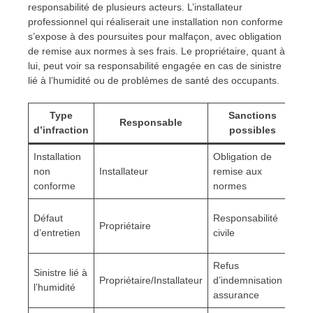
responsabilité de plusieurs acteurs. L’installateur
professionnel qui réaliserait une installation non conforme
s’expose à des poursuites pour malfaçon, avec obligation
de remise aux normes à ses frais. Le propriétaire, quant à
lui, peut voir sa responsabilité engagée en cas de sinistre
lié à l’humidité ou de problèmes de santé des occupants.
Type
Sanctions
Responsable
d’infraction
possibles
Installation
Obligation de
2 
non
Installateur
remise aux
00
conforme
normes
Va
Défaut
Responsabilité
Propriétaire
se
d’entretien
civile
d
Refus
Sinistre lié à
10
Propriétaire/Installateur
d’indemnisation
l’humidité
30
assurance