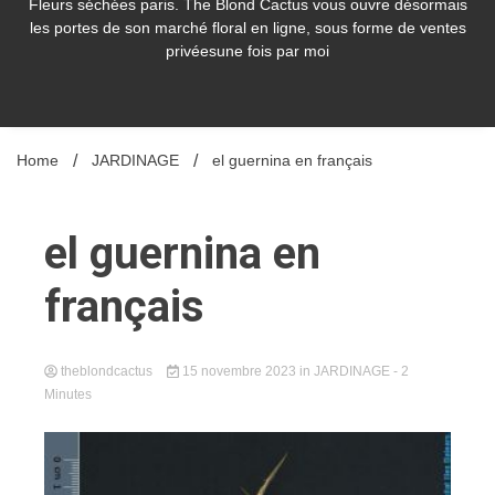
Fleurs séchées paris. The Blond Cactus vous ouvre désormais
les portes de son marché floral en ligne, sous forme de ventes
privéesune fois par moi
Home
JARDINAGE
el guernina en français
el guernina en
français
theblondcactus
15 novembre 2023
in
JARDINAGE
- 2
Minutes