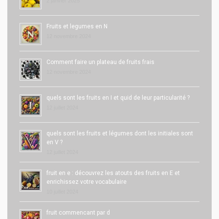
2 janvier 2025
Fruits et legumes en N
12 novembre 2024
Comment faire un plateau de fruits frais
12 novembre 2024
quels sont les fruits en I et quid de leur particularité ?
12 juillet 2024
quels sont les fruits et légumes dont les initiales sont
en V ?
12 juillet 2024
fruit en e : découvrez les atouts des fruits en E et
enrichissez votre vocabulaire
10 juillet 2024
fruit commencant par d