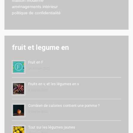
maison moderne
aménagements intérieur
politique de confidentialité
fruit et legume en
Fruit en F
24 février 2025
Fruits en v, et les légumes en v
6 janvier 2025
Combien de calories contient une pomme ?
2 janvier 2025
Tout sur les légumes jaunes