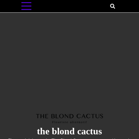
Skip
to
content
the blond cactus