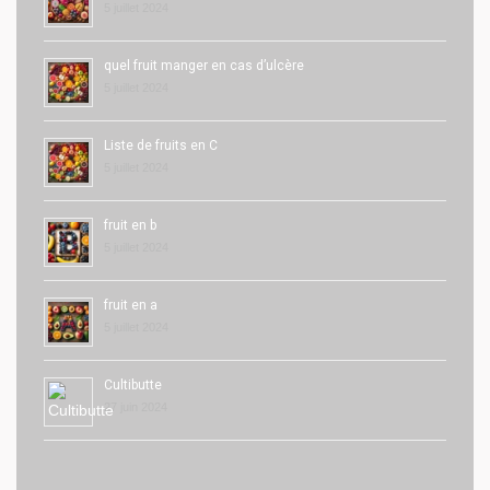
5 juillet 2024
quel fruit manger en cas d’ulcère
5 juillet 2024
Liste de fruits en C
5 juillet 2024
fruit en b
5 juillet 2024
fruit en a
5 juillet 2024
Cultibutte
27 juin 2024