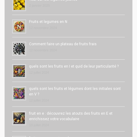
2 janvier 2025
Fruits et legumes en N
12 novembre 2024
Comment faire un plateau de fruits frais
12 novembre 2024
quels sont les fruits en I et quid de leur particularité ?
12 juillet 2024
quels sont les fruits et légumes dont les initiales sont
en V ?
12 juillet 2024
fruit en e : découvrez les atouts des fruits en E et
enrichissez votre vocabulaire
10 juillet 2024