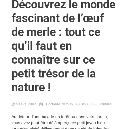
Découvrez le monde
fascinant de l’œuf
de merle : tout ce
qu’il faut en
connaître sur ce
petit trésor de la
nature !
Maeva Millet
31 octobre 2025
in
JARDINAGE
- 6 Minutes
Au détour d’une balade en forêt ou dans votre jardin,
vous avez peut-être déjà aperçu ce petit joyau bleu
turquoise niché délicatement dans un nid de brindilles.