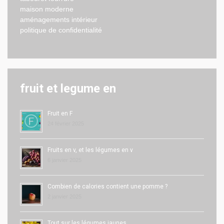
maison moderne
aménagements intérieur
politique de confidentialité
fruit et legume en
Fruit en F
24 février 2025
Fruits en v, et les légumes en v
6 janvier 2025
Combien de calories contient une pomme ?
2 janvier 2025
Tout sur les légumes jaunes