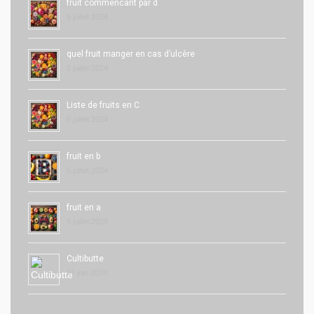
fruit commencant par d
5 juillet 2024
quel fruit manger en cas d’ulcère
5 juillet 2024
Liste de fruits en C
5 juillet 2024
fruit en b
5 juillet 2024
fruit en a
5 juillet 2024
Cultibutte
27 juin 2024