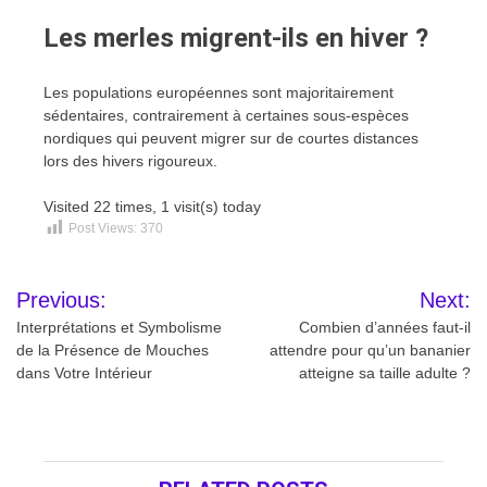
Les merles migrent-ils en hiver ?
Les populations européennes sont majoritairement
sédentaires, contrairement à certaines sous-espèces
nordiques qui peuvent migrer sur de courtes distances
lors des hivers rigoureux.
Visited 22 times, 1 visit(s) today
Post Views:
370
Navigation
Previous:
Next:
de
Interprétations et Symbolisme
Combien d’années faut-il
de la Présence de Mouches
attendre pour qu’un bananier
l’article
dans Votre Intérieur
atteigne sa taille adulte ?