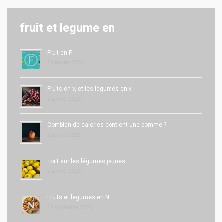
fruit et legume en
Fruit en F
24 février 2025
Fruits en v, et les légumes en v
6 janvier 2025
Combien de calories contient une pomme ?
2 janvier 2025
Tout sur les légumes jaunes
2 janvier 2025
Fruits et legumes en N
12 novembre 2024