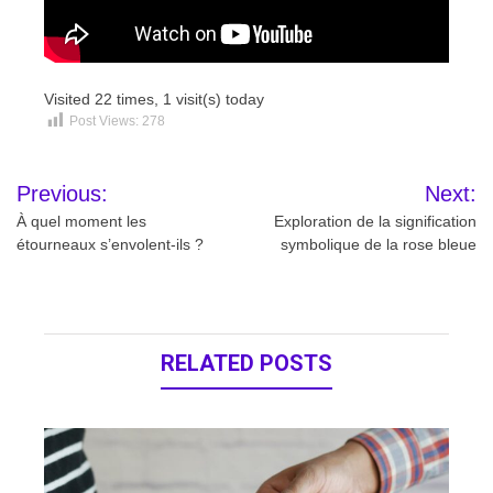
Visited 22 times, 1 visit(s) today
Post Views:
278
Navigation
Previous:
Next:
de
À quel moment les
Exploration de la signification
étourneaux s’envolent-ils ?
symbolique de la rose bleue
l’article
RELATED POSTS