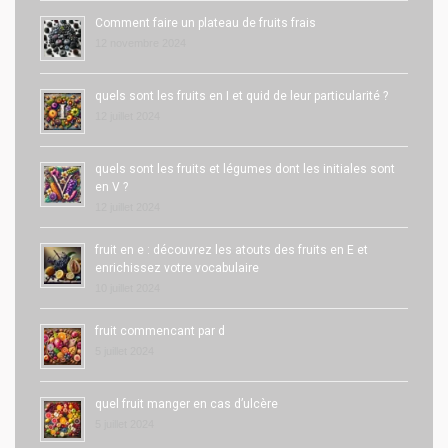
Comment faire un plateau de fruits frais
12 novembre 2024
quels sont les fruits en I et quid de leur particularité ?
12 juillet 2024
quels sont les fruits et légumes dont les initiales sont
en V ?
12 juillet 2024
fruit en e : découvrez les atouts des fruits en E et
enrichissez votre vocabulaire
10 juillet 2024
fruit commencant par d
5 juillet 2024
quel fruit manger en cas d’ulcère
5 juillet 2024