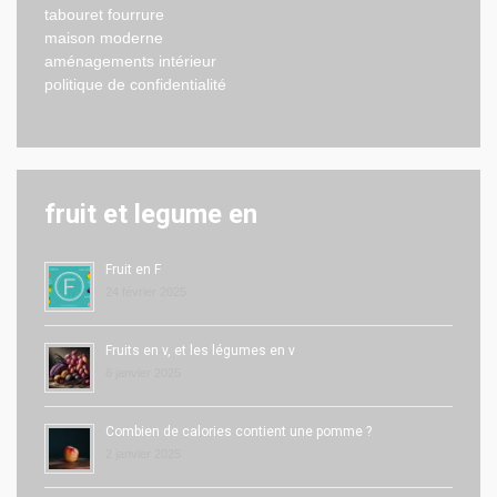
tabouret fourrure
maison moderne
aménagements intérieur
politique de confidentialité
fruit et legume en
Fruit en F
24 février 2025
Fruits en v, et les légumes en v
6 janvier 2025
Combien de calories contient une pomme ?
2 janvier 2025