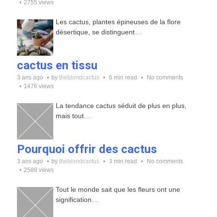
2755 views
Les cactus, plantes épineuses de la flore
désertique, se distinguent
…
cactus en tissu
3 ans ago
by
theblondcactus
6 min read
No comments
1476 views
La tendance cactus séduit de plus en plus,
mais tout
…
Pourquoi offrir des cactus
3 ans ago
by
theblondcactus
3 min read
No comments
2588 views
Tout le monde sait que les fleurs ont une
signification
…