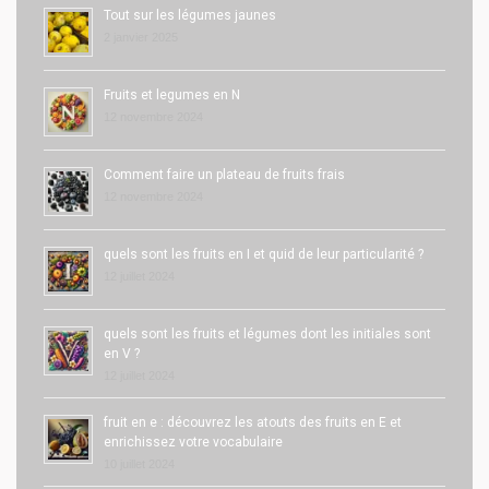
Tout sur les légumes jaunes
2 janvier 2025
Fruits et legumes en N
12 novembre 2024
Comment faire un plateau de fruits frais
12 novembre 2024
quels sont les fruits en I et quid de leur particularité ?
12 juillet 2024
quels sont les fruits et légumes dont les initiales sont
en V ?
12 juillet 2024
fruit en e : découvrez les atouts des fruits en E et
enrichissez votre vocabulaire
10 juillet 2024