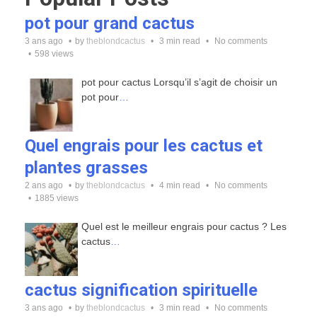
pot pour grand cactus
3 ans ago
by
theblondcactus
3 min read
No comments
598 views
pot pour cactus Lorsqu’il s’agit de choisir un
pot pour
…
Quel engrais pour les cactus et
plantes grasses
2 ans ago
by
theblondcactus
4 min read
No comments
1885 views
Quel est le meilleur engrais pour cactus ? Les
cactus
…
cactus signification spirituelle
3 ans ago
by
theblondcactus
3 min read
No comments