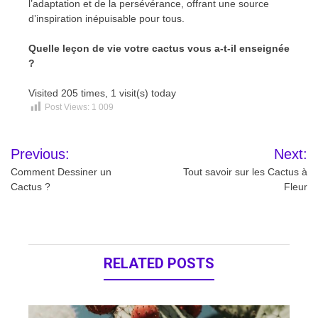
l’adaptation et de la persévérance, offrant une source
d’inspiration inépuisable pour tous.
Quelle leçon de vie votre cactus vous a-t-il enseignée
?
Visited 205 times, 1 visit(s) today
Post Views:
1 009
Navigation
Previous:
Next:
de
Comment Dessiner un
Tout savoir sur les Cactus à
Cactus ?
Fleur
l’article
RELATED POSTS