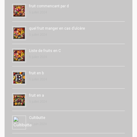
fruit commencant par d
5 juillet 2024
quel fruit manger en cas d’ulcère
5 juillet 2024
Liste de fruits en C
5 juillet 2024
fruit en b
5 juillet 2024
fruit en a
5 juillet 2024
Cultibutte
27 juin 2024