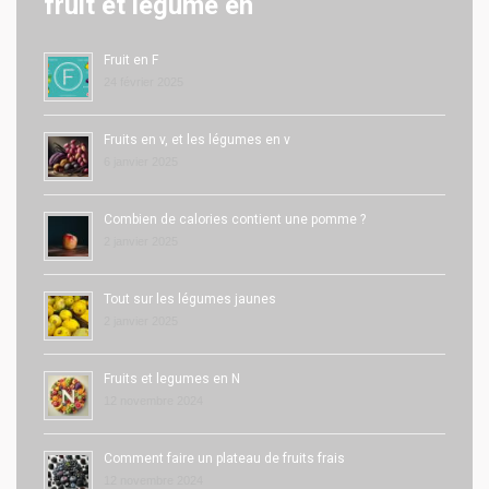
fruit et legume en
Fruit en F
24 février 2025
Fruits en v, et les légumes en v
6 janvier 2025
Combien de calories contient une pomme ?
2 janvier 2025
Tout sur les légumes jaunes
2 janvier 2025
Fruits et legumes en N
12 novembre 2024
Comment faire un plateau de fruits frais
12 novembre 2024