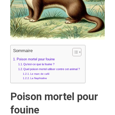
Sommaire
Poison mortel pour fouine
Qu’est-ce que la fouine ?
Quel poison mortel utiliser contre cet animal ?
Le marc de café
La Naphtaline
Poison mortel pour
fouine