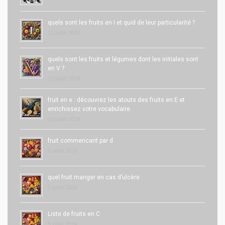
quels sont les fruits en I et quid de leur particularité ?
12 juillet 2024
quels sont les fruits et légumes dont les initiales sont
en V ?
12 juillet 2024
fruit en e : découvrez les atouts des fruits en E et
enrichissez votre vocabulaire
10 juillet 2024
fruit commencant par d
5 juillet 2024
quel fruit manger en cas d’ulcère
5 juillet 2024
Liste de fruits en C
5 juillet 2024