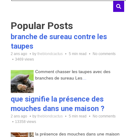
Popular Posts
branche de sureau contre les
taupes
2 ans ago
by
theblondcactus
5 min read
No comments
3469 views
Comment chasser les taupes avec des
branches de sureau Les
…
que signifie la présence des
mouches dans une maison ?
2 ans ago
by
theblondcactus
5 min read
No comments
13358 views
la présence des mouches dans une maison