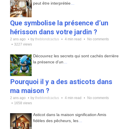
peut être interprétée
…
Que symbolise la présence d’un
hérisson dans votre jardin ?
2 ans ago
by
theblondcactus
4 min read
No comments
3227 views
Découvrez les secrets qui sont cachés derrière
la présence d’un
…
Pourquoi il y a des asticots dans
ma maison ?
2 ans ago
by
theblondcactus
4 min read
No comments
1658 views
Asticot dans la maison signification Amis
fidèles des pêcheurs, les
…