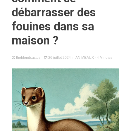
débarrasser des
fouines dans sa
maison ?
theblondcactus
26 juillet 2024
in
ANIMEAUX
- 4 Minutes